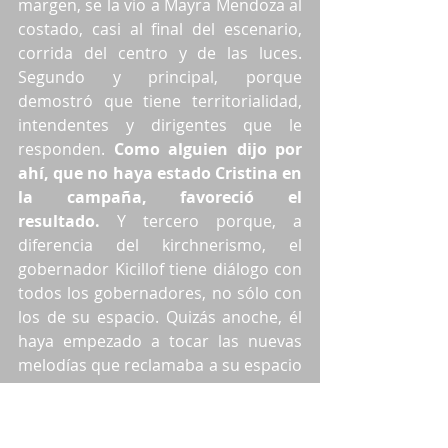
margen, se la vio a Mayra Mendoza al 
costado, casi al final del escenario, 
corrida del centro y de las luces. 
Segundo y principal, porque 
demostró que tiene territorialidad, 
intendentes y dirigentes que le 
responden. 
Como alguien dijo por 
ahí, que no haya estado Cristina en 
la campaña, favoreció el 
resultado.
 Y tercero porque, a 
diferencia del kirchnerismo, el 
gobernador Kicillof tiene diálogo con 
todos los gobernadores, no sólo con 
los de su espacio. Quizás anoche, él 
haya empezado a tocar las nuevas 
melodías que reclamaba a su espacio 
hace dos años atrás, en 2023. Incluso 
hizo algo impensado, autocritica del 
desastroso último gobierno de ellos 